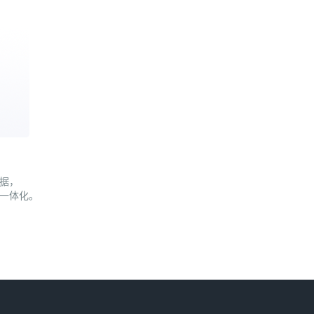
据，
一体化。