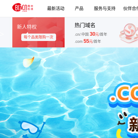
最新活动
产品
服务与支持
伙伴合
热门域名
新人特权
30
.cn/.中国
元
/首年
每个品类限购一次
55
.com
元
/首年