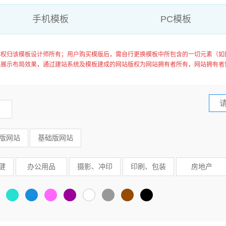
手机模板
PC模板
作权归该模板设计师所有；用户购买模版后，需自行更换模板中所包含的一切元素（如
供展示布局效果，通过建站系统及模板建成的网站版权为网站拥有者所有，网站拥有者
板
版网站
基础版网站
健
办公用品
摄影、冲印
印刷、包装
房地产
鞋帽
拍卖、典当
茶叶
美容、护肤