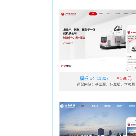
票务
酿造、酒类
通讯、数码
电脑
运动
农业
设计、装饰
作品集
展览、展会
家居、日用百货
五金
酒店
模板ID：
11307
￥398元
传媒、广电
适配网站：基础版、标准版、增强版