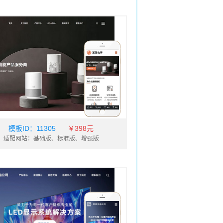
钟表
服装
流、货运
旅游、风景
其他
落地页
乐、休闲
环保
品、工艺品
眼镜
律、律师
皮具
模板ID：
11305
￥398元
适配网站：基础版、标准版、增强版