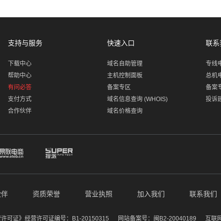
支持与服务
快速入口
联系
下载中心
域名自助管理
专线
帮助中心
主机控制面板
总机
有问必答
备案专区
备案
支付方式
域名信息查询 (WHOIS)
投诉
合作伙伴
域名价格查询
伙伴
资质荣誉
营业执照
加入我们
联系我们
证》经营许可证编号：B1-20150315
网站备案号：闽B2-20040189
互联网