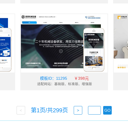
模板ID：
11295
￥398元
适配网站：基础版、标准版、增强版
第1页/共
299
页
<
>
GO