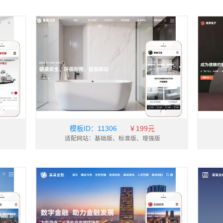
玩具
汽车服务
贸易、出口
化工、涂料
文化
商业
宠物
餐饮
物
广告
建筑、建材
婚礼、婚庆
网店
教育、培训
家电
电子、电气
能源、灯具
娱
流行、时尚
金融、投资
鲜花
食品
礼
机械、工业制品
仪器、仪表
IT科技、软件
珠宝、首饰
法
模板ID：
11306
￥199元
适配网站：基础版、标准版、增强版